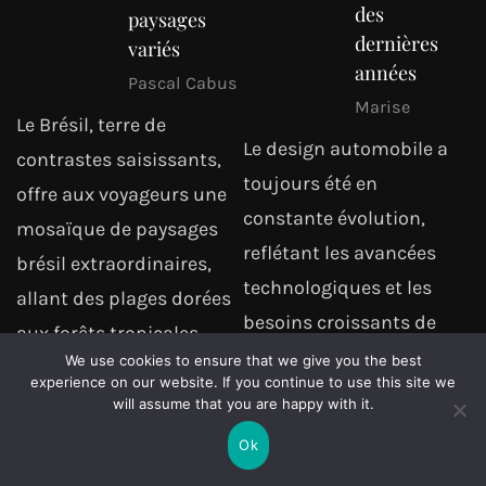
des
paysages
dernières
variés
années
Pascal Cabus
Marise
Le Brésil, terre de
Le design automobile a
contrastes saisissants,
toujours été en
offre aux voyageurs une
constante évolution,
mosaïque de paysages
reflétant les avancées
brésil extraordinaires,
technologiques et les
allant des plages dorées
besoins croissants de
aux forêts tropicales
durabilité. Aujourd’hui,
We use cookies to ensure that we give you the best
luxuriantes. Ce pays
experience on our website. If you continue to use this site we
nous assistons à des
continent, le plus grand
will assume that you are happy with it.
révolutions majeures
d’Amérique…
Ok
dans ce domaine, avec…
Lire l'article