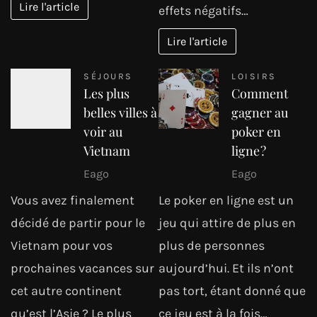
Lire l'article
effets négatifs…
Lire l'article
SÉJOURS
LOISIRS
Les plus
Comment
belles villes à
gagner au
voir au
poker en
Vietnam
ligne ?
Eago
Eago
Vous avez finalement
Le poker en ligne est un
décidé de partir pour le
jeu qui attire de plus en
Vietnam pour vos
plus de personnes
prochaines vacances sur
aujourd’hui. Et ils n’ont
cet autre continent
pas tort, étant donné que
qu’est l’Asie ? Le plus
ce jeu est à la fois…