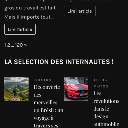
gros du travail est fait.
Lire l'article
Mais il importe tout…
Lire l'article
Page:
Next
1
2
…
120
»
LA SELECTION DES INTERNAUTES !
LOISIRS
AUTOS
Découverte
MOTOS
Les
des
révolutions
merveilles
dans le
du Brésil : un
design
voyage à
automobile
travers ses