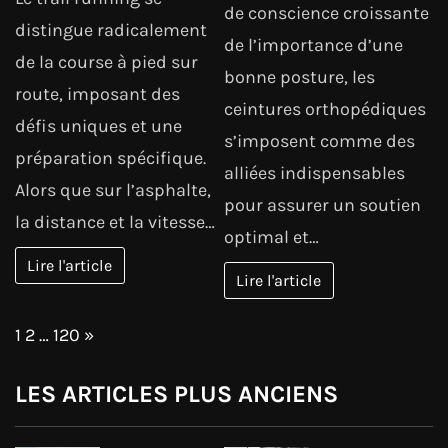
de conscience croissante
distingue radicalement
de l’importance d’une
de la course à pied sur
bonne posture, les
route, imposant des
ceintures orthopédiques
défis uniques et une
s’imposent comme des
préparation spécifique.
alliées indispensables
Alors que sur l’asphalte,
pour assurer un soutien
la distance et la vitesse…
optimal et…
Lire l'article
Lire l'article
Page:
Next
1
2
…
120
»
LES ARTICLES PLUS ANCIENS