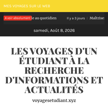
Passer
MES VOYAGES SUR LE WEB
au
ion optimale au quotidien
A voir absolument
Maîtriser les nausé
contenu
Il y a 3 jours
samedi, Août 8, 2026
LES VOYAGES D'UN
ÉTUDIANT À LA
RECHERCHE
D'INFORMATIONS ET
ACTUALITÉS
voyagesetudiant.xyz