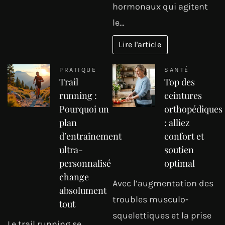
hormonaux qui agitent
le…
Lire l'article
PRATIQUE
SANTÉ
Trail
Top des
running :
ceintures
Pourquoi un
orthopédiques
plan
: alliez
d’entraînement
confort et
ultra-
soutien
personnalisé
optimal
change
Avec l’augmentation des
absolument
troubles musculo-
tout
squelettiques et la prise
Le trail running se