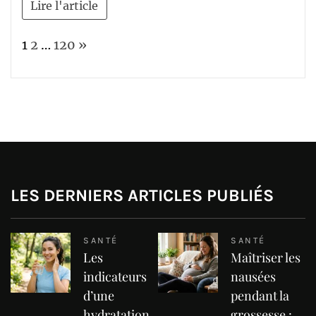
Lire l'article
Page:
Next
1
2
…
120
»
LES DERNIERS ARTICLES PUBLIÉS
SANTÉ
SANTÉ
Les
Maîtriser les
indicateurs
nausées
d’une
pendant la
hydratation
grossesse :