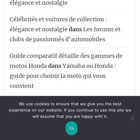
élégance et nostalgie
Célébrités et voitures de collection :
élégance et nostalgie
dans
Les forums et
clubs de passionnés d’automobiles
Guide comparatif détaille des gammes de
motos Honda
dans
Yamaha ou Honda :
guide pour choisir la moto qui vous
convient
Alcootest ou Éthylomètre : Comprendre les
We use cookies to ensure that we give you the best
experience on our website. If you continue to use this site we
Différences Clés
dans
Comment la
will assume that you are happy with it.
technologie change l’expérience de
Ok
conduite