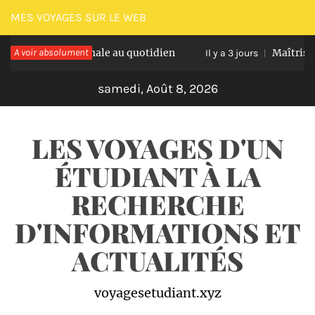
Passer
MES VOYAGES SUR LE WEB
au
tation optimale au quotidien
A voir absolument
Maîtriser les na
contenu
Il y a 3 jours
samedi, Août 8, 2026
LES VOYAGES D'UN
ÉTUDIANT À LA
RECHERCHE
D'INFORMATIONS ET
ACTUALITÉS
voyagesetudiant.xyz