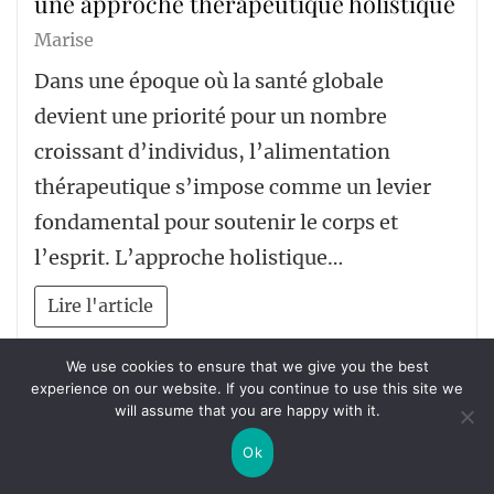
une approche thérapeutique holistique
Marise
Dans une époque où la santé globale
devient une priorité pour un nombre
croissant d’individus, l’alimentation
thérapeutique s’impose comme un levier
fondamental pour soutenir le corps et
l’esprit. L’approche holistique…
Lire l'article
Page:
Next
1
2
…
120
»
We use cookies to ensure that we give you the best
experience on our website. If you continue to use this site we
will assume that you are happy with it.
Ok