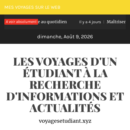
Passer
MES VOYAGES SUR LE WEB
au
on optimale au quotidien
A voir absolument
Maîtriser les nausée
contenu
Il y a 4 jours
dimanche, Août 9, 2026
LES VOYAGES D'UN
ÉTUDIANT À LA
RECHERCHE
D'INFORMATIONS ET
ACTUALITÉS
voyagesetudiant.xyz