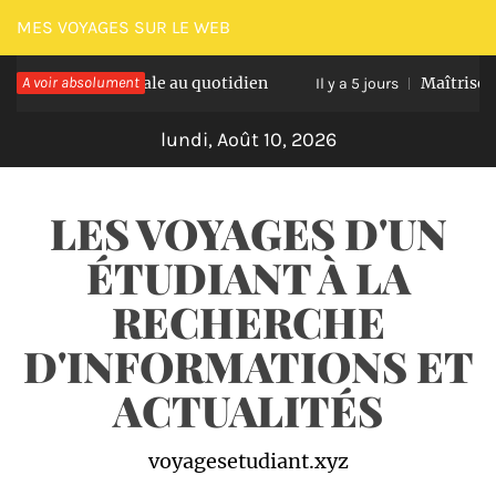
Passer
MES VOYAGES SUR LE WEB
au
ation optimale au quotidien
A voir absolument
Maîtriser les nau
contenu
Il y a 5 jours
lundi, Août 10, 2026
LES VOYAGES D'UN
ÉTUDIANT À LA
RECHERCHE
D'INFORMATIONS ET
ACTUALITÉS
voyagesetudiant.xyz