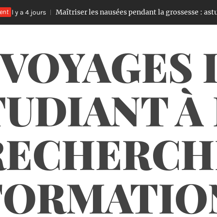
ent
Maîtriser les nausées pendant la grossesse : astuces et con
ours
 VOYAGES 
UDIANT À
RECHERCH
FORMATIO