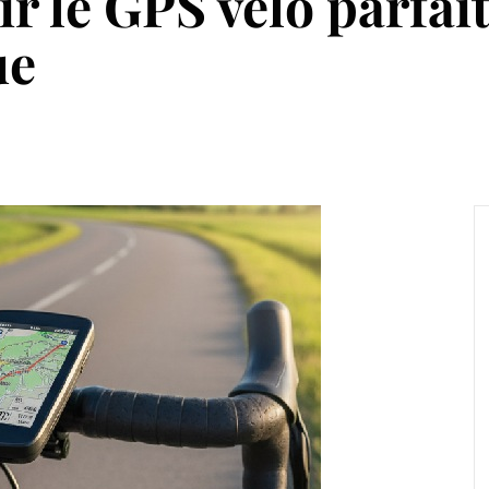
 le GPS vélo parfait
ue