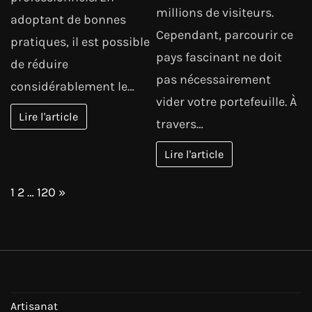
millions de visiteurs.
adoptant de bonnes
Cependant, parcourir ce
pratiques, il est possible
pays fascinant ne doit
de réduire
pas nécessairement
considérablement le…
vider votre portefeuille. À
Lire l'article
travers…
Lire l'article
Page:
Next
1
2
…
120
»
Artisanat