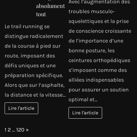
Avec l’augmentation des
absolument
troubles musculo-
tout
squelettiques et la prise
Le trail running se
de conscience croissante
distingue radicalement
de l’importance d’une
de la course à pied sur
bonne posture, les
route, imposant des
ceintures orthopédiques
défis uniques et une
s’imposent comme des
préparation spécifique.
alliées indispensables
Alors que sur l’asphalte,
pour assurer un soutien
la distance et la vitesse…
optimal et…
Lire l'article
Lire l'article
Page:
Next
1
2
…
120
»