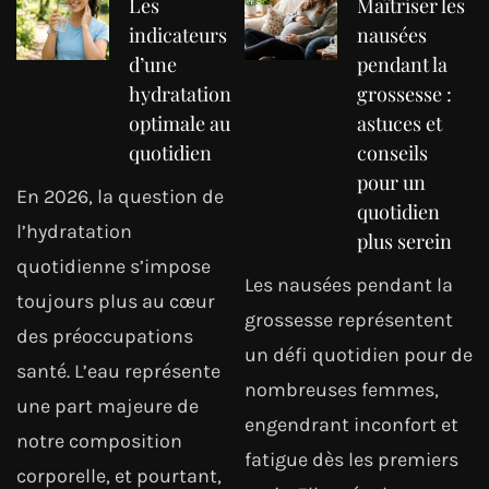
Les
Maîtriser les
indicateurs
nausées
d’une
pendant la
hydratation
grossesse :
optimale au
astuces et
quotidien
conseils
pour un
En 2026, la question de
quotidien
l’hydratation
plus serein
quotidienne s’impose
Les nausées pendant la
toujours plus au cœur
grossesse représentent
des préoccupations
un défi quotidien pour de
santé. L’eau représente
nombreuses femmes,
une part majeure de
engendrant inconfort et
notre composition
fatigue dès les premiers
corporelle, et pourtant,