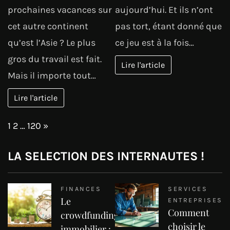
prochaines vacances sur
aujourd’hui. Et ils n’ont
cet autre continent
pas tort, étant donné que
qu’est l’Asie ? Le plus
ce jeu est à la fois…
gros du travail est fait.
Lire l'article
Mais il importe tout…
Lire l'article
Page:
Next
1
2
…
120
»
LA SELECTION DES INTERNAUTES !
FINANCES
SERVICES
Le
ENTREPRISES
Comment
crowdfunding
choisir le
immobilier :