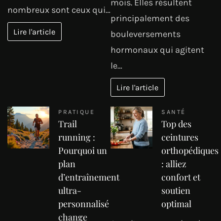
mois. Elles résultent
nombreux sont ceux qui…
principalement des
Lire l'article
bouleversements
hormonaux qui agitent
le…
Lire l'article
PRATIQUE
SANTÉ
Trail
Top des
running :
ceintures
Pourquoi un
orthopédiques
plan
: alliez
d’entraînement
confort et
ultra-
soutien
personnalisé
optimal
change