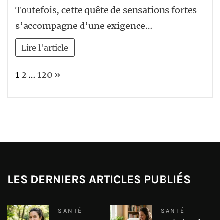
Toutefois, cette quête de sensations fortes
s’accompagne d’une exigence…
Lire l'article
Page:
Next
1
2
…
120
»
LES DERNIERS ARTICLES PUBLIÉS
SANTÉ
SANTÉ