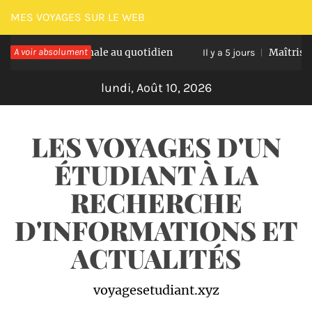
Passer
MES VOYAGES SUR LE WEB
au
tation optimale au quotidien
A voir absolument
Maîtriser les na
contenu
Il y a 5 jours
lundi, Août 10, 2026
LES VOYAGES D'UN
ÉTUDIANT À LA
RECHERCHE
D'INFORMATIONS ET
ACTUALITÉS
voyagesetudiant.xyz