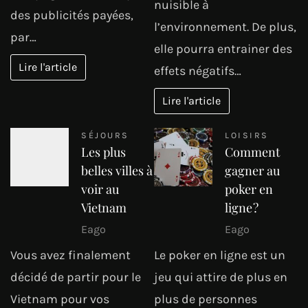
nuisible à
des publicités payées,
l’environnement. De plus,
par…
elle pourra entrainer des
Lire l'article
effets négatifs…
Lire l'article
SÉJOURS
LOISIRS
Les plus
Comment
belles villes à
gagner au
voir au
poker en
Vietnam
ligne ?
Eago
Eago
Vous avez finalement
Le poker en ligne est un
décidé de partir pour le
jeu qui attire de plus en
Vietnam pour vos
plus de personnes