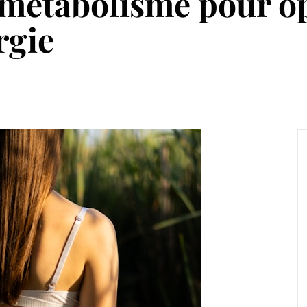
métabolisme pour op
rgie