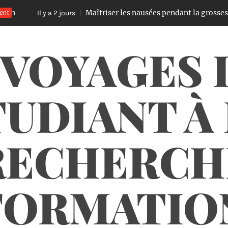
ent
Maîtriser les nausées pendant la grossesse : astuce
Il y a 2 jours
 VOYAGES 
UDIANT À
RECHERCH
FORMATIO