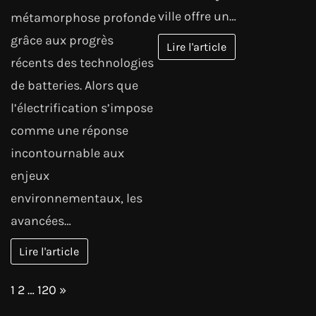
ville offre un…
métamorphose profonde
grâce aux progrès
Lire l'article
récents des technologies
de batteries. Alors que
l’électrification s’impose
comme une réponse
incontournable aux
enjeux
environnementaux, les
avancées…
Lire l'article
Page:
Next
1
2
…
120
»