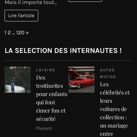
Mais il importe tout…
Lire l'article
Page:
Next
1
2
…
120
»
LA SELECTION DES INTERNAUTES !
LOISIRS
AUTOS
Des
MOTOS
Les
trottinettes
célébrités et
pour enfants
leurs
qui font
voitures de
rimer fun et
collection :
sécurité
un mariage
Florent
entre