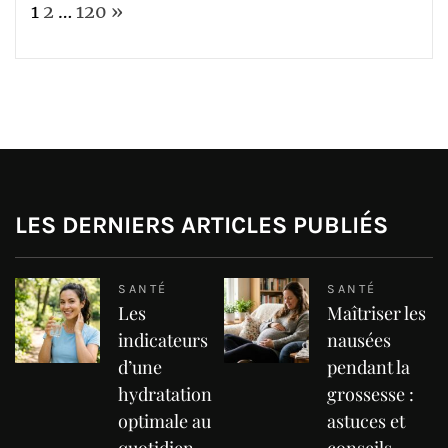
Page:
Next
1
2
…
120
»
LES DERNIERS ARTICLES PUBLIÉS
SANTÉ
SANTÉ
Les
Maîtriser les
indicateurs
nausées
d’une
pendant la
hydratation
grossesse :
optimale au
astuces et