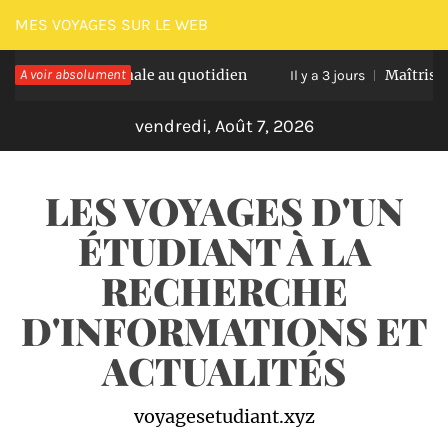
Passer
MES VOYAGES SUR LE WEB
au
tation optimale au quotidien
A voir absolument
Maîtriser les na
contenu
Il y a 3 jours
vendredi, Août 7, 2026
LES VOYAGES D'UN
ÉTUDIANT À LA
RECHERCHE
D'INFORMATIONS ET
ACTUALITÉS
voyagesetudiant.xyz