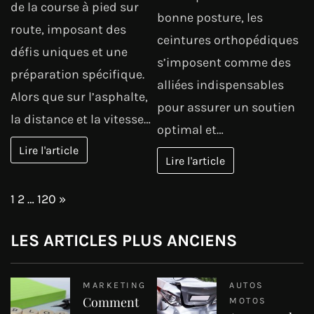
de la course à pied sur
bonne posture, les
route, imposant des
ceintures orthopédiques
défis uniques et une
s’imposent comme des
préparation spécifique.
alliées indispensables
Alors que sur l’asphalte,
pour assurer un soutien
la distance et la vitesse…
optimal et…
Lire l'article
Lire l'article
Page:
Next
1
2
…
120
»
LES ARTICLES PLUS ANCIENS
MARKETING
AUTOS
Comment
MOTOS