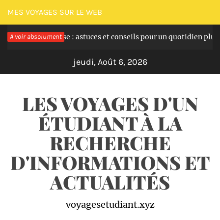
Passer
MES VOYAGES SUR LE WEB
au
la grossesse : astuces et conseils pour un quotidien plus serein
A voir absolument
contenu
jeudi, Août 6, 2026
LES VOYAGES D'UN
ÉTUDIANT À LA
RECHERCHE
D'INFORMATIONS ET
ACTUALITÉS
voyagesetudiant.xyz