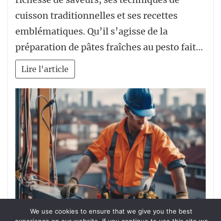
cuisson traditionnelles et ses recettes
emblématiques. Qu’il s’agisse de la
préparation de pâtes fraîches au pesto fait…
Lire l'article
We use cookies to ensure that we give you the best
ARTISANAT