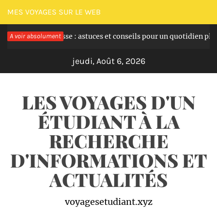
Passer
MES VOYAGES SUR LE WEB
au
 la grossesse : astuces et conseils pour un quotidien plus serein
A voir absolument
contenu
jeudi, Août 6, 2026
LES VOYAGES D'UN
ÉTUDIANT À LA
RECHERCHE
D'INFORMATIONS ET
ACTUALITÉS
voyagesetudiant.xyz