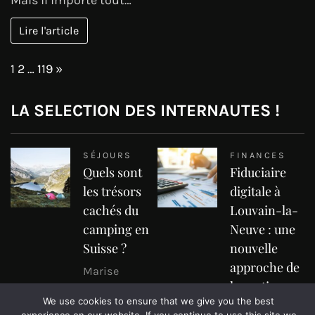
Lire l'article
Page:
Next
1
2
…
119
»
LA SELECTION DES INTERNAUTES !
SÉJOURS
FINANCES
Quels sont
Fiduciaire
les trésors
digitale à
cachés du
Louvain-la-
camping en
Neuve : une
Suisse ?
nouvelle
approche de
Marise
la gestion
La Suisse, célèbre pour
We use cookies to ensure that we give you the best
comptable