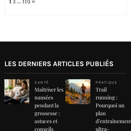
Page:
Next
1
2
…
119
»
LES DERNIERS ARTICLES PUBLIÉS
SANTÉ
PRATIQUE
Maîtriser les
Trail
nausées
running :
pendant la
Pourquoi un
grossesse :
plan
astuces et
d’entraînemen
conseils
ultra-