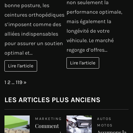
non seulement la
bonne posture, les
performance optimale,
ceintures orthopédiques
mais également la
s’imposent comme des
longévité de votre
alliées indispensables
véhicule. Le marché
pour assurer un soutien
regorge d’offres…
optimal et…
Lire l'article
Lire l'article
Page:
Next
1
2
…
119
»
LES ARTICLES PLUS ANCIENS
MARKETING
AUTOS
Comment
MOTOS
Assumons la