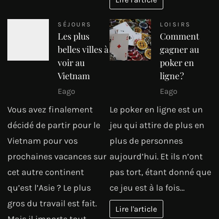
SÉJOURS
LOISIRS
Les plus
Comment
belles villes à
gagner au
voir au
poker en
Vietnam
ligne ?
Eago
Eago
Vous avez finalement
Le poker en ligne est un
décidé de partir pour le
jeu qui attire de plus en
Vietnam pour vos
plus de personnes
prochaines vacances sur
aujourd’hui. Et ils n’ont
cet autre continent
pas tort, étant donné que
qu’est l’Asie ? Le plus
ce jeu est à la fois…
gros du travail est fait.
Lire l'article
Mais il importe tout…