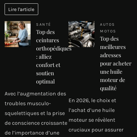
Lire l'article
SANTÉ
AUTOS
Top des
MOTOS
Top des
ceintures
meilleures
orthopédiques
adresses
: alliez
pour acheter
confort et
une huile
soutien
moteur de
optimal
qualité
Avec l’augmentation des
En 2026, le choix et
troubles musculo-
l’achat d’une huile
squelettiques et la prise
moteur se révèlent
de conscience croissante
cruciaux pour assurer
de l’importance d’une