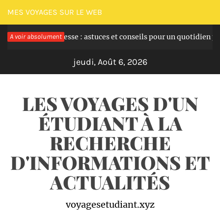
Passer
MES VOYAGES SUR LE WEB
au
t la grossesse : astuces et conseils pour un quotidien plus serein
A voir absolument
contenu
jeudi, Août 6, 2026
LES VOYAGES D'UN
ÉTUDIANT À LA
RECHERCHE
D'INFORMATIONS ET
ACTUALITÉS
voyagesetudiant.xyz