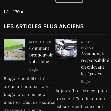
Page:
Next
1
2
…
120
»
LES ARTICLES PLUS ANCIENS
MARKETING
AUTOS
Comment
MOTOS
Assumons la
promouvoir
responsabilité
votre blog
en enlevant
Eago
les épaves
Bloguer peut être très
Eago
amusant pour certains
Aujourd’hui, ce n’est plus
blogueurs, mais pour
un secret. Tout le monde
d’autres, c’est une source
est surement conscient
de revenus. Que ce