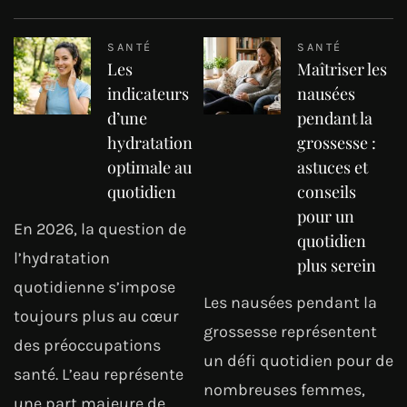
SANTÉ
SANTÉ
Les
Maîtriser les
indicateurs
nausées
d’une
pendant la
hydratation
grossesse :
optimale au
astuces et
quotidien
conseils
pour un
En 2026, la question de
quotidien
l’hydratation
plus serein
quotidienne s’impose
Les nausées pendant la
toujours plus au cœur
grossesse représentent
des préoccupations
un défi quotidien pour de
santé. L’eau représente
nombreuses femmes,
une part majeure de