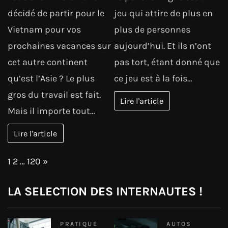
décidé de partir pour le
jeu qui attire de plus en
Vietnam pour vos
plus de personnes
prochaines vacances sur
aujourd’hui. Et ils n’ont
cet autre continent
pas tort, étant donné que
qu’est l’Asie ? Le plus
ce jeu est à la fois…
gros du travail est fait.
Lire l'article
Mais il importe tout…
Lire l'article
Page:
Next
1
2
…
120
»
LA SELECTION DES INTERNAUTES !
PRATIQUE
AUTOS