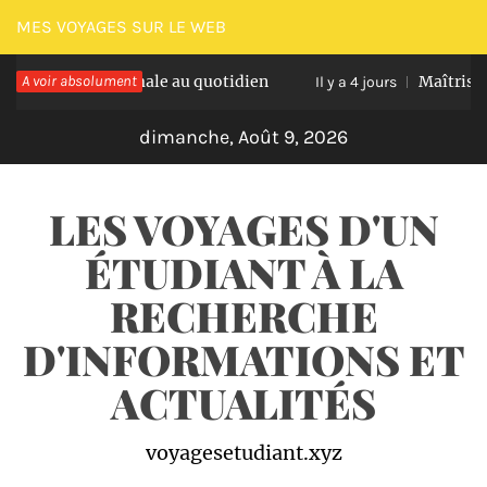
Passer
MES VOYAGES SUR LE WEB
au
tation optimale au quotidien
A voir absolument
Maîtriser les na
contenu
Il y a 4 jours
dimanche, Août 9, 2026
LES VOYAGES D'UN
ÉTUDIANT À LA
RECHERCHE
D'INFORMATIONS ET
ACTUALITÉS
voyagesetudiant.xyz