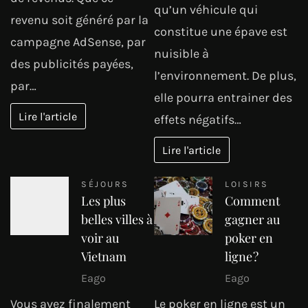
qu’un véhicule qui
revenu soit généré par la
constitue une épave est
campagne AdSense, par
nuisible à
des publicités payées,
l’environnement. De plus,
par…
elle pourra entrainer des
Lire l'article
effets négatifs…
Lire l'article
SÉJOURS
LOISIRS
Les plus
Comment
belles villes à
gagner au
voir au
poker en
Vietnam
ligne ?
Eago
Eago
Vous avez finalement
Le poker en ligne est un