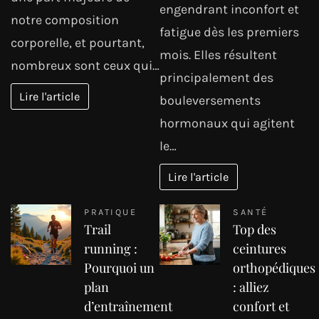
engendrant inconfort et
notre composition
fatigue dès les premiers
corporelle, et pourtant,
mois. Elles résultent
nombreux sont ceux qui…
principalement des
Lire l'article
bouleversements
hormonaux qui agitent
le…
Lire l'article
PRATIQUE
SANTÉ
Trail
Top des
running :
ceintures
Pourquoi un
orthopédiques
plan
: alliez
d’entraînement
confort et