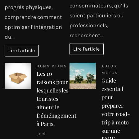
consommateurs, qu’ils
progrès physiques,
soient particuliers ou
comprendre comment
professionnels,
optimiser l’intégration
recherchent…
du…
Lire l'article
Lire l'article
BONS PLANS
AUTOS
Les 10
MOTOS
Guide
raisons pour
essentiel
lesquelles les
pour
touristes
préparer
aiment le
votre road-
Déménagement
trip à moto
à Paris.
sur une
Joel
BMW