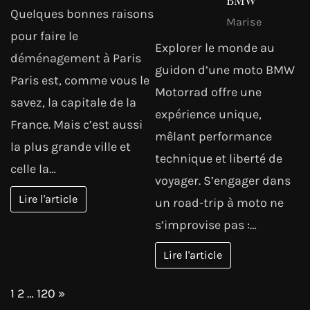
Quelques bonnes raisons
Marise
pour faire le
Explorer le monde au
déménagement à Paris
guidon d’une moto BMW
Paris est, comme vous le
Motorrad offre une
savez, la capitale de la
expérience unique,
France. Mais c’est aussi
mêlant performance
la plus grande ville et
technique et liberté de
celle la…
voyager. S’engager dans
Lire l'article
un road-trip à moto ne
s’improvise pas :…
Lire l'article
Page:
Next
1
2
…
120
»