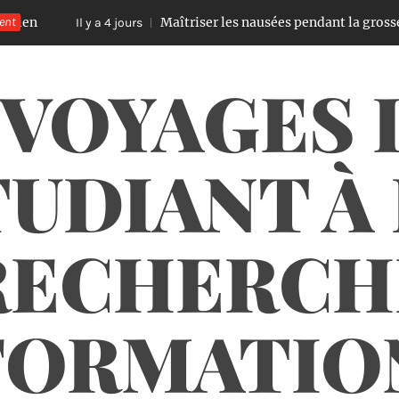
ent
Maîtriser les nausées pendant la grossesse : astu
Il y a 4 jours
 VOYAGES 
UDIANT À
RECHERCH
FORMATIO