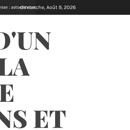
dimanche, Août 9, 2026
ces et conseils pour un quotidien plus serein
Il y a 5 jours
D'UN
 LA
E
NS ET