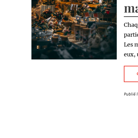
ma
Chaqu
parti
Les m
eux, 
Publié 