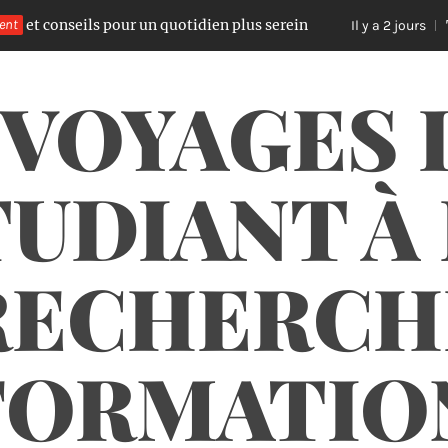
nseils pour un quotidien plus serein
ent
Trail run
Il y a 2 jours
 VOYAGES 
UDIANT À
RECHERCH
FORMATIO