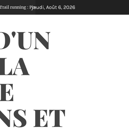
jeudi, Août 6, 2026
ning : Pourquoi un plan d’entraînement ultra-personnalisé cha
D'UN
 LA
E
NS ET