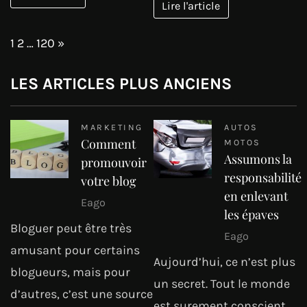
Lire l'article
Page:
Next
1
2
…
120
»
LES ARTICLES PLUS ANCIENS
MARKETING
AUTOS
Comment
MOTOS
Assumons la
promouvoir
responsabilité
votre blog
en enlevant
Eago
les épaves
Bloguer peut être très
Eago
amusant pour certains
Aujourd’hui, ce n’est plus
blogueurs, mais pour
un secret. Tout le monde
d’autres, c’est une source
est surement conscient