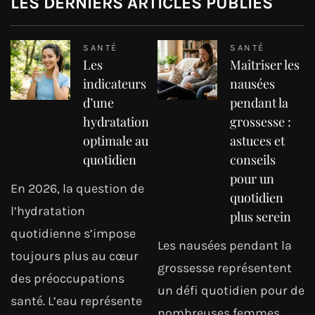
LES DERNIERS ARTICLES PUBLIÉS
SANTÉ
SANTÉ
Les
Maîtriser les
indicateurs
nausées
d’une
pendant la
hydratation
grossesse :
optimale au
astuces et
quotidien
conseils
pour un
En 2026, la question de
quotidien
l’hydratation
plus serein
quotidienne s’impose
Les nausées pendant la
toujours plus au cœur
grossesse représentent
des préoccupations
un défi quotidien pour de
santé. L’eau représente
nombreuses femmes,