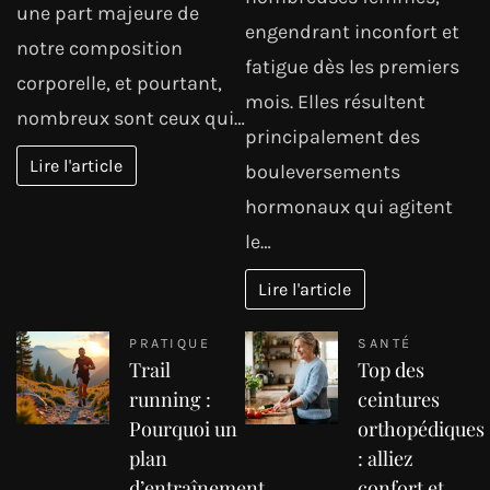
une part majeure de
engendrant inconfort et
notre composition
fatigue dès les premiers
corporelle, et pourtant,
mois. Elles résultent
nombreux sont ceux qui…
principalement des
Lire l'article
bouleversements
hormonaux qui agitent
le…
Lire l'article
PRATIQUE
SANTÉ
Trail
Top des
running :
ceintures
Pourquoi un
orthopédiques
plan
: alliez
d’entraînement
confort et