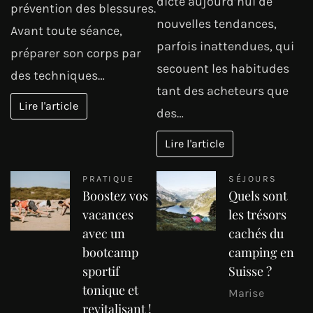
dicte aujourd’hui de
prévention des blessures.
nouvelles tendances,
Avant toute séance,
parfois inattendues, qui
préparer son corps par
secouent les habitudes
des techniques…
tant des acheteurs que
Lire l'article
des…
Lire l'article
PRATIQUE
SÉJOURS
Boostez vos
Quels sont
vacances
les trésors
avec un
cachés du
bootcamp
camping en
sportif
Suisse ?
tonique et
Marise
revitalisant !