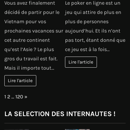
Vous avez finalement
Le poker en ligne est un
décidé de partir pour le
jeu qui attire de plus en
Vietnam pour vos
plus de personnes
prochaines vacances sur
aujourd’hui. Et ils n’ont
cet autre continent
pas tort, étant donné que
qu’est l’Asie ? Le plus
ce jeu est à la fois…
gros du travail est fait.
Lire l'article
Mais il importe tout…
Lire l'article
Page:
Next
1
2
…
120
»
LA SELECTION DES INTERNAUTES !