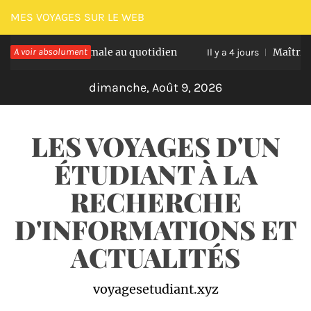
Passer
MES VOYAGES SUR LE WEB
au
atation optimale au quotidien
A voir absolument
Maîtriser les n
contenu
Il y a 4 jours
dimanche, Août 9, 2026
LES VOYAGES D'UN
ÉTUDIANT À LA
RECHERCHE
D'INFORMATIONS ET
ACTUALITÉS
voyagesetudiant.xyz