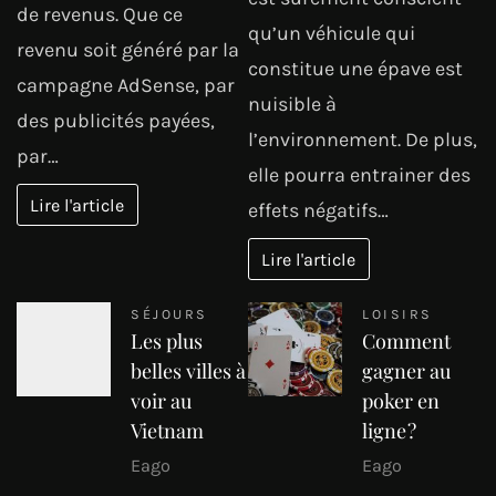
de revenus. Que ce
qu’un véhicule qui
revenu soit généré par la
constitue une épave est
campagne AdSense, par
nuisible à
des publicités payées,
l’environnement. De plus,
par…
elle pourra entrainer des
Lire l'article
effets négatifs…
Lire l'article
SÉJOURS
LOISIRS
Les plus
Comment
belles villes à
gagner au
voir au
poker en
Vietnam
ligne ?
Eago
Eago