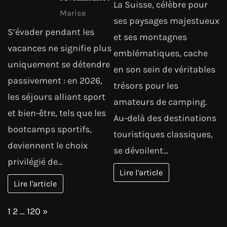
La Suisse, célèbre pour
Marise
ses paysages majestueux
S’évader pendant les
et ses montagnes
vacances ne signifie plus
emblématiques, cache
uniquement se détendre
en son sein de véritables
passivement : en 2026,
trésors pour les
les séjours alliant sport
amateurs de camping.
et bien-être, tels que les
Au-delà des destinations
bootcamps sportifs,
touristiques classiques,
deviennent le choix
se dévoilent…
privilégié de…
Lire l'article
Lire l'article
Page:
Next
1
2
…
120
»