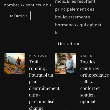
mois. Elles résultent
nombreux sont ceux qui…
principalement des
Lire l'article
bouleversements
hormonaux qui agitent
le…
Lire l'article
PRATIQUE
SANTÉ
Trail
Top des
running :
ceintures
Pourquoi un
orthopédiques
plan
: alliez
d’entraînement
confort et
ultra-
soutien
personnalisé
optimal
change