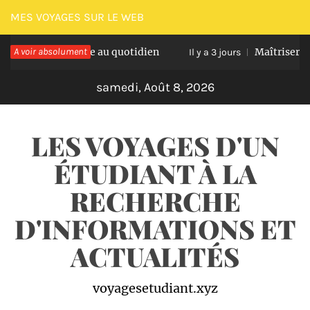
Passer
MES VOYAGES SUR LE WEB
au
ion optimale au quotidien
A voir absolument
Maîtriser les nausé
contenu
Il y a 3 jours
samedi, Août 8, 2026
LES VOYAGES D'UN
ÉTUDIANT À LA
RECHERCHE
D'INFORMATIONS ET
ACTUALITÉS
voyagesetudiant.xyz