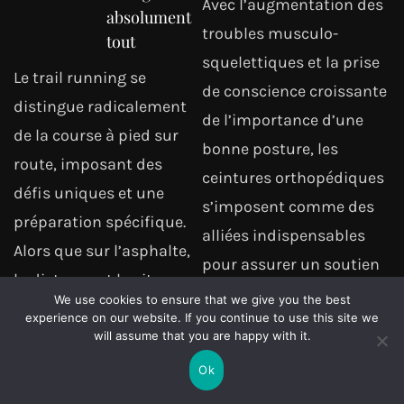
Avec l’augmentation des
absolument
troubles musculo-
tout
squelettiques et la prise
Le trail running se
de conscience croissante
distingue radicalement
de l’importance d’une
de la course à pied sur
bonne posture, les
route, imposant des
ceintures orthopédiques
défis uniques et une
s’imposent comme des
préparation spécifique.
alliées indispensables
Alors que sur l’asphalte,
pour assurer un soutien
la distance et la vitesse…
optimal et…
We use cookies to ensure that we give you the best
experience on our website. If you continue to use this site we
Lire l'article
Lire l'article
will assume that you are happy with it.
Ok
Page:
Next
1
2
…
120
»