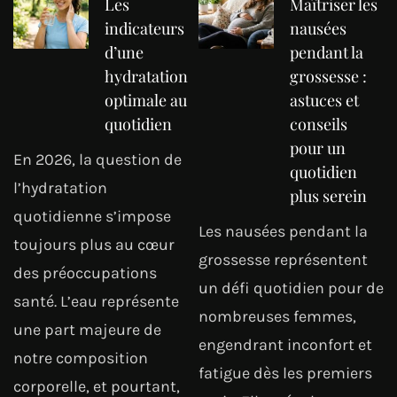
Les
Maîtriser les
indicateurs
nausées
d’une
pendant la
hydratation
grossesse :
optimale au
astuces et
quotidien
conseils
pour un
En 2026, la question de
quotidien
l’hydratation
plus serein
quotidienne s’impose
Les nausées pendant la
toujours plus au cœur
grossesse représentent
des préoccupations
un défi quotidien pour de
santé. L’eau représente
nombreuses femmes,
une part majeure de
engendrant inconfort et
notre composition
fatigue dès les premiers
corporelle, et pourtant,