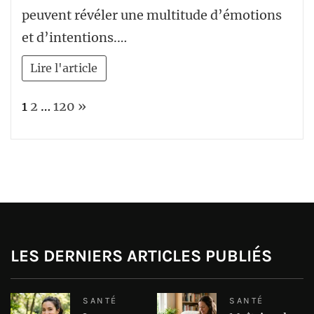
peuvent révéler une multitude d’émotions
et d’intentions.…
Lire l'article
Page:
Next
1
2
…
120
»
LES DERNIERS ARTICLES PUBLIÉS
SANTÉ
SANTÉ