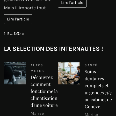
Lire l'article
Mais il importe tout…
Lire l'article
Page:
Next
1
2
…
120
»
LA SELECTION DES INTERNAUTES !
AUTOS
SANTÉ
Soins
MOTOS
Découvrez
dentaires
comment
complets et
fonctionne la
urgences 7j/7
climatisation
au cabinet de
d’une voiture
Genève.
Marise
Marise