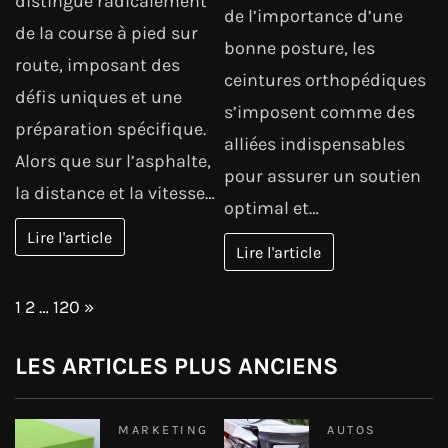
distingue radicalement
de l’importance d’une
de la course à pied sur
bonne posture, les
route, imposant des
ceintures orthopédiques
défis uniques et une
s’imposent comme des
préparation spécifique.
alliées indispensables
Alors que sur l’asphalte,
pour assurer un soutien
la distance et la vitesse…
optimal et…
Lire l'article
Lire l'article
Page:
Next
1
2
…
120
»
LES ARTICLES PLUS ANCIENS
MARKETING
AUTOS