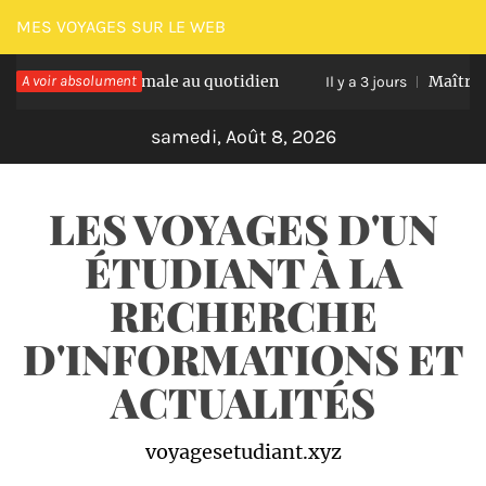
Passer
MES VOYAGES SUR LE WEB
au
ratation optimale au quotidien
A voir absolument
Maîtriser les 
contenu
Il y a 3 jours
samedi, Août 8, 2026
LES VOYAGES D'UN
ÉTUDIANT À LA
RECHERCHE
D'INFORMATIONS ET
ACTUALITÉS
voyagesetudiant.xyz