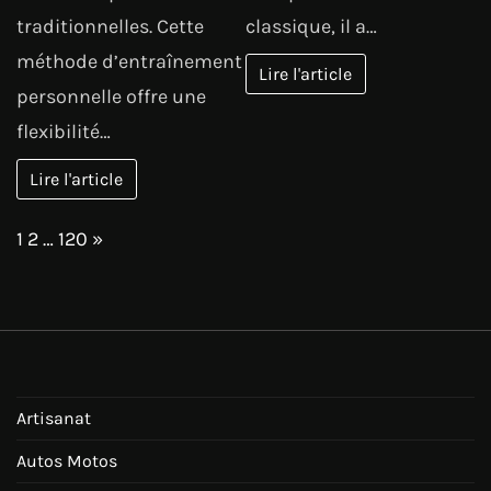
traditionnelles. Cette
classique, il a…
méthode d’entraînement
Lire l'article
personnelle offre une
flexibilité…
Lire l'article
Page:
Next
1
2
…
120
»
Artisanat
Autos Motos