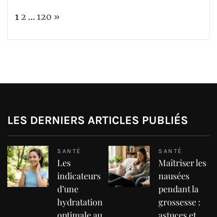
Page:
Next
1
2
…
120
»
LES DERNIERS ARTICLES PUBLIÉS
SANTÉ
SANTÉ
Les
Maîtriser les
indicateurs
nausées
d’une
pendant la
hydratation
grossesse :
optimale au
astuces et