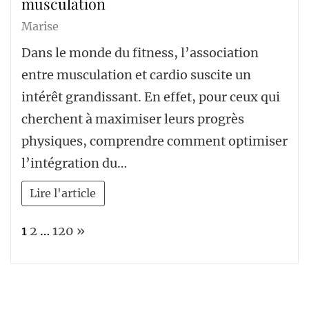
musculation
Marise
Dans le monde du fitness, l’association
entre musculation et cardio suscite un
intérêt grandissant. En effet, pour ceux qui
cherchent à maximiser leurs progrès
physiques, comprendre comment optimiser
l’intégration du…
Lire l'article
Page:
Next
1
2
…
120
»