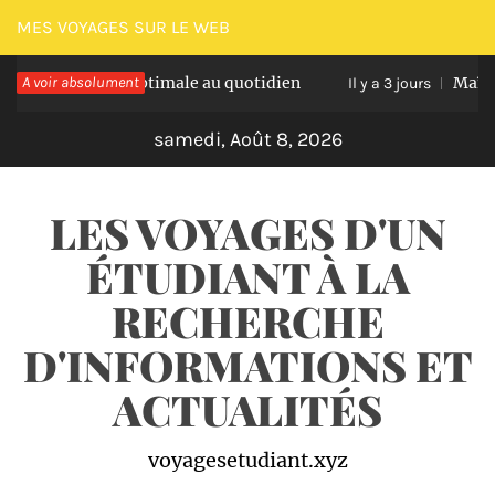
Passer
MES VOYAGES SUR LE WEB
au
dratation optimale au quotidien
A voir absolument
Maîtriser les
contenu
Il y a 3 jours
samedi, Août 8, 2026
LES VOYAGES D'UN
ÉTUDIANT À LA
RECHERCHE
D'INFORMATIONS ET
ACTUALITÉS
voyagesetudiant.xyz