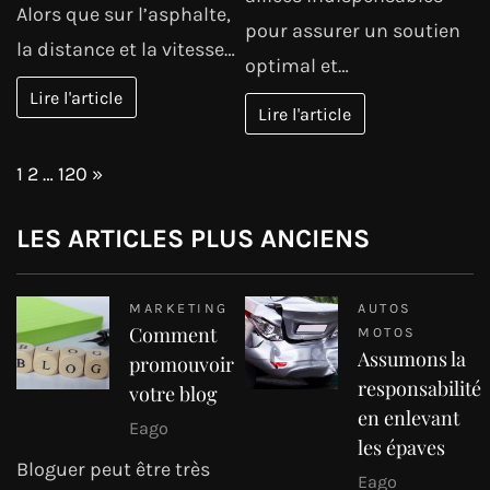
Alors que sur l’asphalte,
pour assurer un soutien
la distance et la vitesse…
optimal et…
Lire l'article
Lire l'article
Page:
Next
1
2
…
120
»
LES ARTICLES PLUS ANCIENS
MARKETING
AUTOS
Comment
MOTOS
Assumons la
promouvoir
responsabilité
votre blog
en enlevant
Eago
les épaves
Bloguer peut être très
Eago