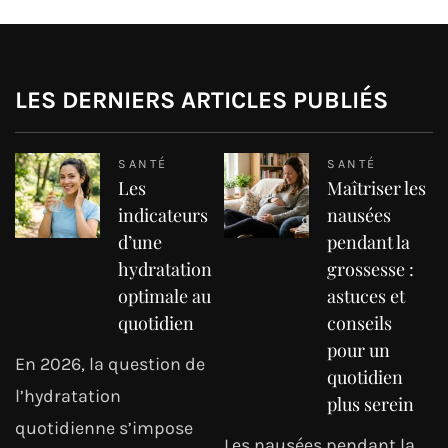
LES DERNIERS ARTICLES PUBLIÉS
SANTÉ
SANTÉ
Les
Maîtriser les
indicateurs
nausées
d’une
pendant la
hydratation
grossesse :
optimale au
astuces et
quotidien
conseils
pour un
En 2026, la question de
quotidien
l’hydratation
plus serein
quotidienne s’impose
Les nausées pendant la