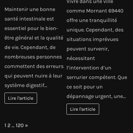
Vivre dans une ville
Maintenir une bonne
comme Mornant 69440
santé intestinale est
offre une tranquillité
essentiel pour le bien-
unique. Cependant, des
être général et la qualité
situations imprévues
de vie. Cependant, de
peuvent survenir,
nombreuses personnes
nécessitant
commettent des erreurs
l’intervention d’un
qui peuvent nuire à leur
serrurier compétent. Que
système digestif…
ce soit pour un
dépannage urgent, une…
Lire l'article
Lire l'article
Page:
Next
1
2
…
120
»