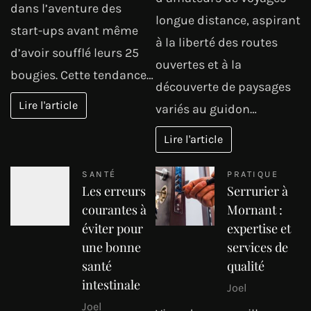
dans l’aventure des
longue distance, aspirant
start-ups avant même
à la liberté des routes
d’avoir soufflé leurs 25
ouvertes et à la
bougies. Cette tendance…
découverte de paysages
Lire l'article
variés au guidon…
Lire l'article
SANTÉ
PRATIQUE
Les erreurs
Serrurier à
courantes à
Mornant :
éviter pour
expertise et
une bonne
services de
santé
qualité
intestinale
Joel
Joel