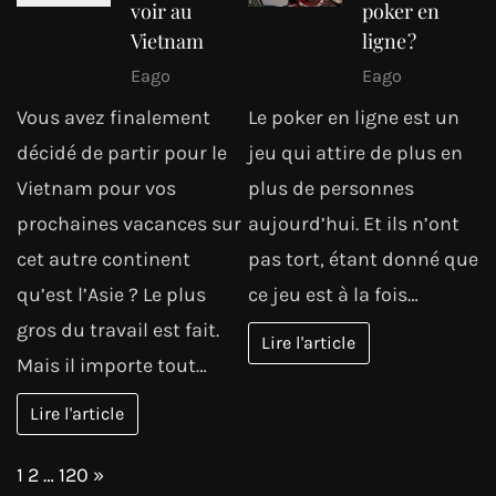
voir au
poker en
Vietnam
ligne ?
Eago
Eago
Vous avez finalement
Le poker en ligne est un
décidé de partir pour le
jeu qui attire de plus en
Vietnam pour vos
plus de personnes
prochaines vacances sur
aujourd’hui. Et ils n’ont
cet autre continent
pas tort, étant donné que
qu’est l’Asie ? Le plus
ce jeu est à la fois…
gros du travail est fait.
Lire l'article
Mais il importe tout…
Lire l'article
Page:
Next
1
2
…
120
»