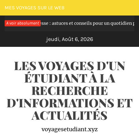
Passer
MES VOYAGES SUR LE WEB
au
t la grossesse : astuces et conseils pour un quotidien plus serein
A voir absolument
contenu
jeudi, Août 6, 2026
LES VOYAGES D'UN
ÉTUDIANT À LA
RECHERCHE
D'INFORMATIONS ET
ACTUALITÉS
voyagesetudiant.xyz