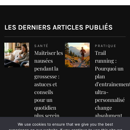
LES DERNIERS ARTICLES PUBLIÉS
SANTÉ
PRATIQUE
Maîtriser les
Trail
nausées
running :
pendant la
Pourquoi un
grossesse :
plan
astuces et
d’entraînemen
conseils
ultra-
pour un
personnalisé
quotidien
change
plus serein
absolument
tout
We use cookies to ensure that we give you the best
Les nausées pendant la