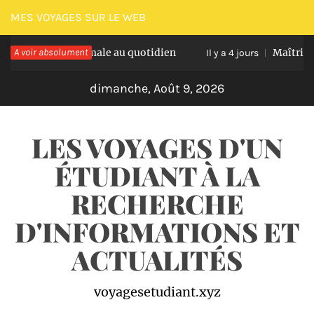
Passer
MES VOYAGES SUR LE WEB
au
tation optimale au quotidien
A voir absolument
Maîtriser les na
contenu
Il y a 4 jours
dimanche, Août 9, 2026
LES VOYAGES D'UN
ÉTUDIANT À LA
RECHERCHE
D'INFORMATIONS ET
ACTUALITÉS
voyagesetudiant.xyz