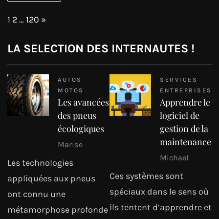
Page:
Next
1
2
…
120
»
LA SELECTION DES INTERNAUTES !
AUTOS
SERVICES
MOTOS
ENTREPRISES
Les avancées
Apprendre le
des pneus
logiciel de
écologiques
gestion de la
maintenance
Marise
Michael
Les technologies
Ces systèmes sont
appliquées aux pneus
spéciaux dans le sens où
ont connu une
ils tentent d’apprendre et
métamorphose profonde