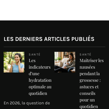
LES DERNIERS ARTICLES PUBLIÉS
SANTÉ
SANTÉ
Les
Maîtriser les
indicateurs
nausées
d’une
pendant la
hydratation
grossesse :
optimale au
astuces et
quotidien
conseils
pour un
En 2026, la question de
quotidien