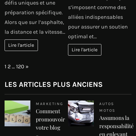
défis uniques et une
s’imposent comme des
préparation spécifique.
alliées indispensables
Alors que sur l’asphalte,
pour assurer un soutien
la distance et la vitesse…
optimal et…
Lire l'article
Lire l'article
Page:
Next
1
2
…
120
»
LES ARTICLES PLUS ANCIENS
MARKETING
AUTOS
Comment
MOTOS
Assumons la
promouvoir
responsabilité
votre blog
en enlevant