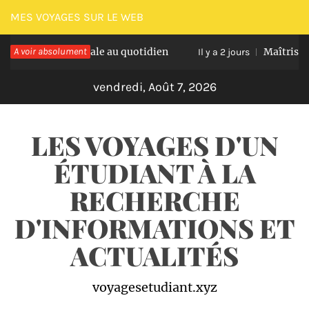
Passer
MES VOYAGES SUR LE WEB
au
atation optimale au quotidien
A voir absolument
Maîtriser les n
contenu
Il y a 2 jours
vendredi, Août 7, 2026
LES VOYAGES D'UN
ÉTUDIANT À LA
RECHERCHE
D'INFORMATIONS ET
ACTUALITÉS
voyagesetudiant.xyz