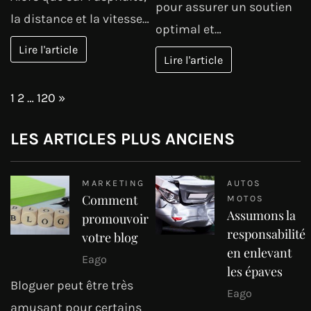
pour assurer un soutien
la distance et la vitesse…
optimal et…
Lire l'article
Lire l'article
Page:
Next
1
2
…
120
»
LES ARTICLES PLUS ANCIENS
MARKETING
AUTOS
Comment
MOTOS
Assumons la
promouvoir
responsabilité
votre blog
en enlevant
Eago
les épaves
Bloguer peut être très
Eago
amusant pour certains