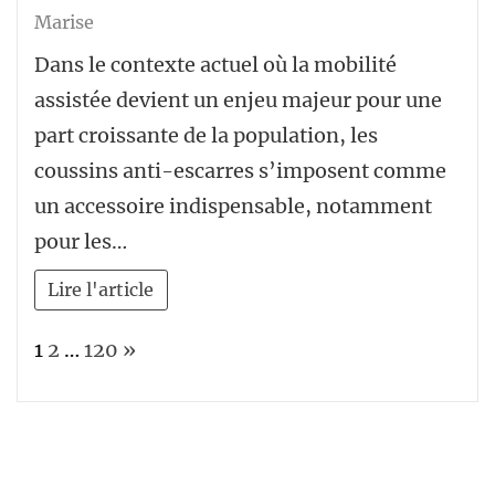
Marise
Dans le contexte actuel où la mobilité
assistée devient un enjeu majeur pour une
part croissante de la population, les
coussins anti-escarres s’imposent comme
un accessoire indispensable, notamment
pour les…
Lire l'article
Page:
Next
1
2
…
120
»