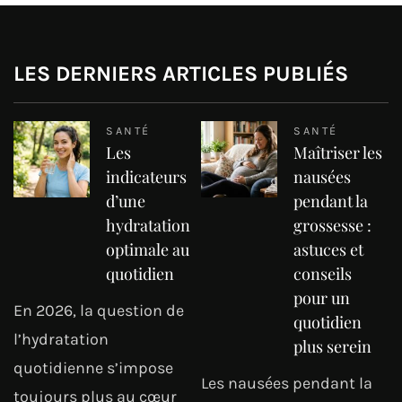
LES DERNIERS ARTICLES PUBLIÉS
SANTÉ
SANTÉ
Les
Maîtriser les
indicateurs
nausées
d’une
pendant la
hydratation
grossesse :
optimale au
astuces et
quotidien
conseils
pour un
En 2026, la question de
quotidien
l’hydratation
plus serein
quotidienne s’impose
Les nausées pendant la
toujours plus au cœur