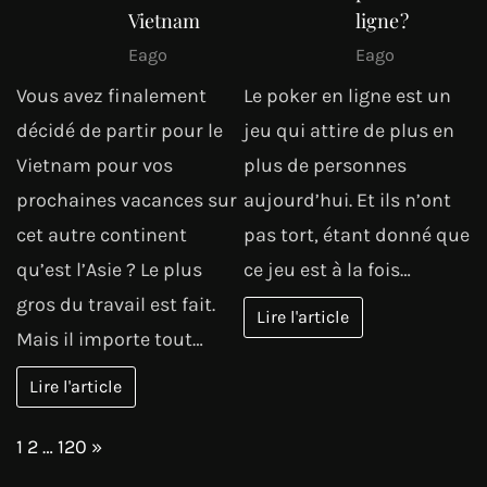
Vietnam
ligne ?
Eago
Eago
Vous avez finalement
Le poker en ligne est un
décidé de partir pour le
jeu qui attire de plus en
Vietnam pour vos
plus de personnes
prochaines vacances sur
aujourd’hui. Et ils n’ont
cet autre continent
pas tort, étant donné que
qu’est l’Asie ? Le plus
ce jeu est à la fois…
gros du travail est fait.
Lire l'article
Mais il importe tout…
Lire l'article
Page:
Next
1
2
…
120
»