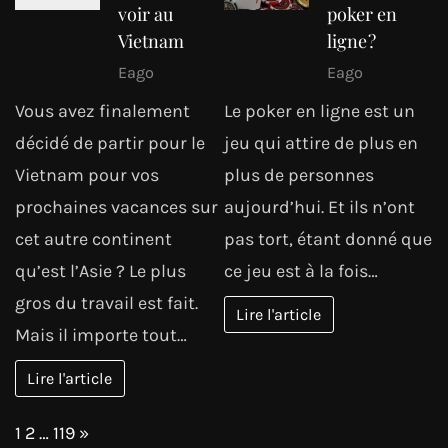
voir au
poker en
Vietnam
ligne ?
Eago
Eago
Vous avez finalement
Le poker en ligne est un
décidé de partir pour le
jeu qui attire de plus en
Vietnam pour vos
plus de personnes
prochaines vacances sur
aujourd’hui. Et ils n’ont
cet autre continent
pas tort, étant donné que
qu’est l’Asie ? Le plus
ce jeu est à la fois…
gros du travail est fait.
Lire l'article
Mais il importe tout…
Lire l'article
Page:
Next
1
2
…
119
»