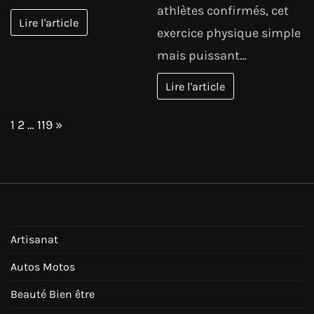
athlètes confirmés, cet
Lire l'article
exercice physique simple
mais puissant…
Lire l'article
Page:
Next
1
2
…
119
»
Artisanat
Autos Motos
Beauté Bien être