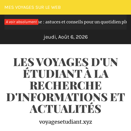
Passer
MES VOYAGES SUR LE WEB
au
 la grossesse : astuces et conseils pour un quotidien plus serein
A voir absolument
contenu
jeudi, Août 6, 2026
LES VOYAGES D'UN
ÉTUDIANT À LA
RECHERCHE
D'INFORMATIONS ET
ACTUALITÉS
voyagesetudiant.xyz