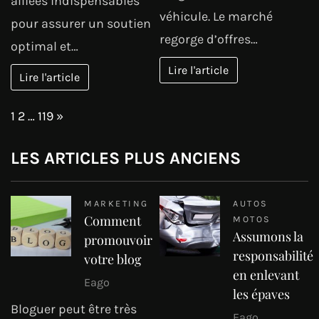
alliées indispensables
véhicule. Le marché
pour assurer un soutien
regorge d’offres…
optimal et…
Lire l'article
Lire l'article
Page:
Next
1
2
…
119
»
LES ARTICLES PLUS ANCIENS
MARKETING
AUTOS
Comment
MOTOS
Assumons la
promouvoir
responsabilité
votre blog
en enlevant
Eago
les épaves
Bloguer peut être très
Eago