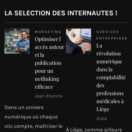
LA SELECTION DES INTERNAUTES !
MARKETING
SERVICES
Optimiser l
ENTREPRISES
La
accès auteur
révolution
et la
numérique
publication
dans la
pour un
comptabilité
netlinking
des
efficace
professions
Jean Etienne
médicales à
Dans un univers
Liège
numérique où chaque
Zozo
clic compte, maîtriser le
À Liège, comme ailleurs