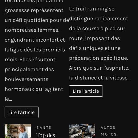
Les nausées pendant la
Le trail running se
grossesse représentent
distingue radicalement
un défi quotidien pour de
de la course à pied sur
nombreuses femmes,
route, imposant des
engendrant inconfort et
défis uniques et une
fatigue dès les premiers
préparation spécifique.
mois. Elles résultent
Alors que sur l’asphalte,
principalement des
la distance et la vitesse…
bouleversements
hormonaux qui agitent
Lire l'article
le…
Lire l'article
SANTÉ
AUTOS
Top des
MOTOS