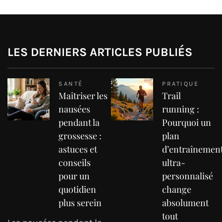
LES DERNIERS ARTICLES PUBLIÉS
SANTÉ
PRATIQUE
Maîtriser les
Trail
nausées
running :
pendant la
Pourquoi un
grossesse :
plan
astuces et
d’entraînemen
conseils
ultra-
pour un
personnalisé
quotidien
change
plus serein
absolument
tout