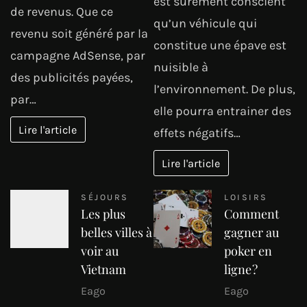
est surement conscient
de revenus. Que ce
qu’un véhicule qui
revenu soit généré par la
constitue une épave est
campagne AdSense, par
nuisible à
des publicités payées,
l’environnement. De plus,
par…
elle pourra entrainer des
Lire l'article
effets négatifs…
Lire l'article
SÉJOURS
LOISIRS
Les plus
Comment
belles villes à
gagner au
voir au
poker en
Vietnam
ligne ?
Eago
Eago