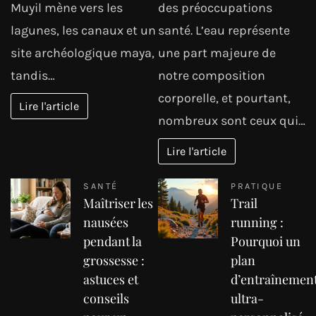
Muyil mène vers les
des préoccupations
lagunes, les canaux et un
santé. L’eau représente
site archéologique maya,
une part majeure de
tandis…
notre composition
corporelle, et pourtant,
Lire l'article
nombreux sont ceux qui…
Lire l'article
SANTÉ
PRATIQUE
Maîtriser les
Trail
nausées
running :
pendant la
Pourquoi un
grossesse :
plan
astuces et
d’entraînemen
conseils
ultra-