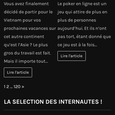
Vous avez finalement
Le poker en ligne est un
décidé de partir pour le
jeu qui attire de plus en
Vietnam pour vos
plus de personnes
prochaines vacances sur
aujourd’hui. Et ils n’ont
cet autre continent
pas tort, étant donné que
qu’est l’Asie ? Le plus
ce jeu est à la fois…
gros du travail est fait.
Lire l'article
Mais il importe tout…
Lire l'article
Page:
Next
1
2
…
120
»
LA SELECTION DES INTERNAUTES !