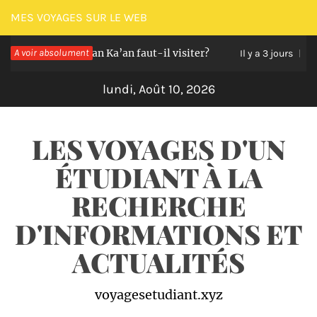
Passer
MES VOYAGES SUR LE WEB
au
partie de Sian Ka’an faut-il visiter?
A voir absolument
Les indic
contenu
Il y a 3 jours
lundi, Août 10, 2026
LES VOYAGES D'UN
ÉTUDIANT À LA
RECHERCHE
D'INFORMATIONS ET
ACTUALITÉS
voyagesetudiant.xyz