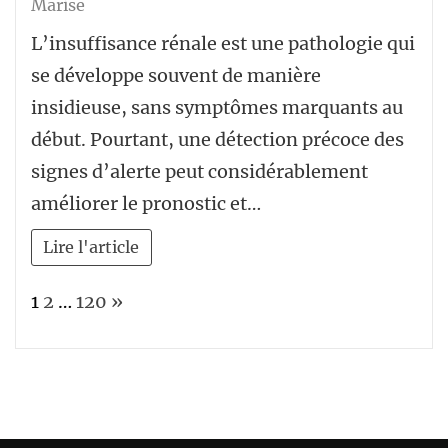
Marise
L’insuffisance rénale est une pathologie qui
se développe souvent de manière
insidieuse, sans symptômes marquants au
début. Pourtant, une détection précoce des
signes d’alerte peut considérablement
améliorer le pronostic et…
Lire l'article
Page:
Next
1
2
…
120
»