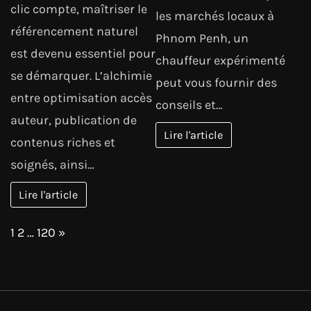
clic compte, maîtriser le
les marchés locaux à
référencement naturel
Phnom Penh, un
est devenu essentiel pour
chauffeur expérimenté
se démarquer. L’alchimie
peut vous fournir des
entre optimisation accès
conseils et…
auteur, publication de
Lire l'article
contenus riches et
soignés, ainsi…
Lire l'article
Page:
Next
1
2
…
120
»