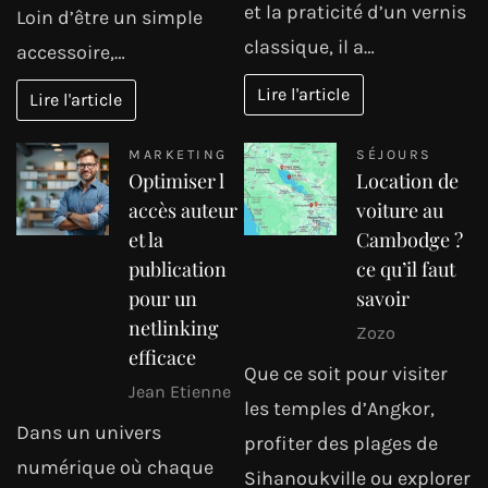
et la praticité d’un vernis
Loin d’être un simple
classique, il a…
accessoire,…
Lire l'article
Lire l'article
MARKETING
SÉJOURS
Optimiser l
Location de
accès auteur
voiture au
et la
Cambodge ?
publication
ce qu’il faut
pour un
savoir
netlinking
Zozo
efficace
Que ce soit pour visiter
Jean Etienne
les temples d’Angkor,
Dans un univers
profiter des plages de
numérique où chaque
Sihanoukville ou explorer