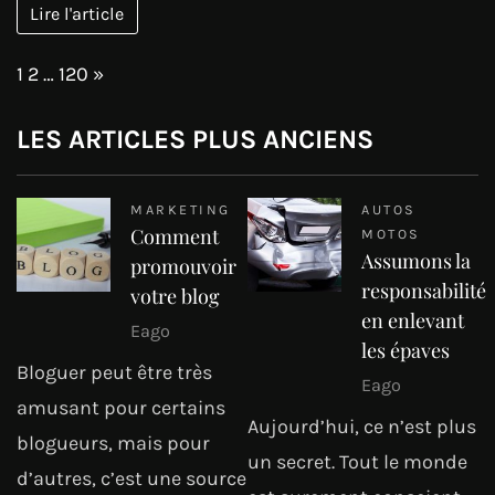
Lire l'article
Page:
Next
1
2
…
120
»
LES ARTICLES PLUS ANCIENS
MARKETING
AUTOS
Comment
MOTOS
Assumons la
promouvoir
responsabilité
votre blog
en enlevant
Eago
les épaves
Bloguer peut être très
Eago
amusant pour certains
Aujourd’hui, ce n’est plus
blogueurs, mais pour
un secret. Tout le monde
d’autres, c’est une source